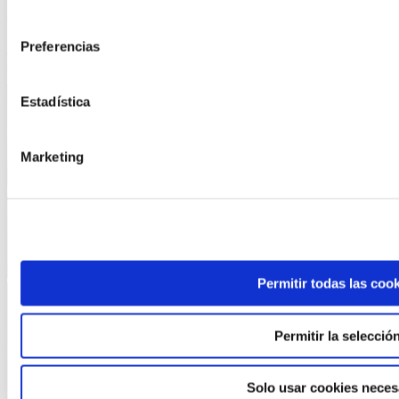
La cirugía de mamas sigue siendo la operación de estética más
consentimiento
demandada por nuestras pacientes y algo que siempre preocupa […]
Preferencias
Noticias
21 mayo, 2019
Leer más
Estadística
Marketing
Permitir todas las coo
Permitir la selecció
Solo usar cookies neces