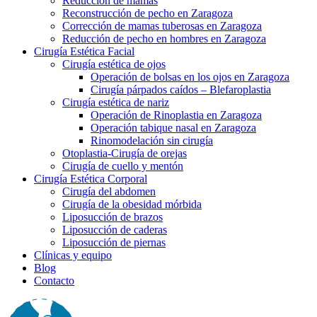
Reducción de mamas
Reconstrucción de pecho en Zaragoza
Corrección de mamas tuberosas en Zaragoza
Reducción de pecho en hombres en Zaragoza
Cirugía Estética Facial
Cirugía estética de ojos
Operación de bolsas en los ojos en Zaragoza
Cirugía párpados caídos – Blefaroplastia
Cirugía estética de nariz
Operación de Rinoplastia en Zaragoza
Operación tabique nasal en Zaragoza
Rinomodelación sin cirugía
Otoplastia-Cirugía de orejas
Cirugía de cuello y mentón
Cirugía Estética Corporal
Cirugía del abdomen
Cirugía de la obesidad mórbida
Liposucción de brazos
Liposucción de caderas
Liposucción de piernas
Clínicas y equipo
Blog
Contacto