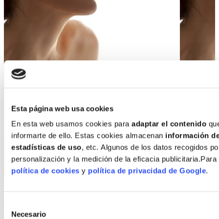
Esta página web usa cookies
En esta web usamos cookies para
adaptar el contenido
que
informarte de ello. Estas cookies almacenan
información de
estadísticas de uso
, etc. Algunos de los datos recogidos po
personalización y la medición de la eficacia publicitaria.Par
política de cookies
y
política de privacidad de Google
.
¿En qué consiste el postoperatorio de un aumento de
mamas?
Selección
Necesario
de