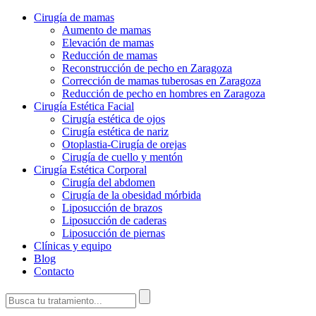
Cirugía de mamas
Aumento de mamas
Elevación de mamas
Reducción de mamas
Reconstrucción de pecho en Zaragoza
Corrección de mamas tuberosas en Zaragoza
Reducción de pecho en hombres en Zaragoza
Cirugía Estética Facial
Cirugía estética de ojos
Cirugía estética de nariz
Otoplastia-Cirugía de orejas
Cirugía de cuello y mentón
Cirugía Estética Corporal
Cirugía del abdomen
Cirugía de la obesidad mórbida
Liposucción de brazos
Liposucción de caderas
Liposucción de piernas
Clínicas y equipo
Blog
Contacto