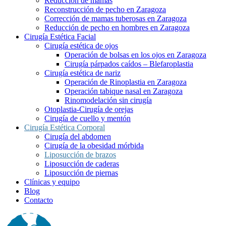
Reducción de mamas
Reconstrucción de pecho en Zaragoza
Corrección de mamas tuberosas en Zaragoza
Reducción de pecho en hombres en Zaragoza
Cirugía Estética Facial
Cirugía estética de ojos
Operación de bolsas en los ojos en Zaragoza
Cirugía párpados caídos – Blefaroplastia
Cirugía estética de nariz
Operación de Rinoplastia en Zaragoza
Operación tabique nasal en Zaragoza
Rinomodelación sin cirugía
Otoplastia-Cirugía de orejas
Cirugía de cuello y mentón
Cirugía Estética Corporal
Cirugía del abdomen
Cirugía de la obesidad mórbida
Liposucción de brazos
Liposucción de caderas
Liposucción de piernas
Clínicas y equipo
Blog
Contacto