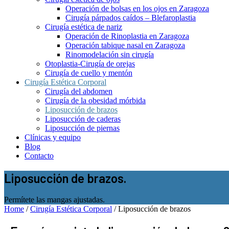
Operación de bolsas en los ojos en Zaragoza
Cirugía párpados caídos – Blefaroplastia
Cirugía estética de nariz
Operación de Rinoplastia en Zaragoza
Operación tabique nasal en Zaragoza
Rinomodelación sin cirugía
Otoplastia-Cirugía de orejas
Cirugía de cuello y mentón
Cirugía Estética Corporal
Cirugía del abdomen
Cirugía de la obesidad mórbida
Liposucción de brazos
Liposucción de caderas
Liposucción de piernas
Clínicas y equipo
Blog
Contacto
Liposucción de brazos.
Permítete las mangas ajustadas.
Home
/
Cirugía Estética Corporal
/
Liposucción de brazos