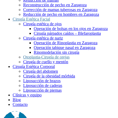
Reducción de mamas
Reconstrucción de pecho en Zaragoza
Corrección de mamas tuberosas en Zaragoza
Reducción de pecho en hombres en Zaragoza
Cirugía Estética Facial
Cirugía estética de ojos
Operación de bolsas en los ojos en Zaragoza
Cirugía párpados caídos – Blefaroplastia
Cirugía estética de nariz
Operación de Rinoplastia en Zaragoza
Operación tabique nasal en Zaragoza
Rinomodelación sin cirugía
Otoplastia-Cirugía de orejas
Cirugía de cuello y mentón
Cirugía Estética Corporal
Cirugía del abdomen
Cirugía de la obesidad mórbida
Liposucción de brazos
Liposucción de caderas
Liposucción de piernas
Clínicas y equipo
Blog
Contacto