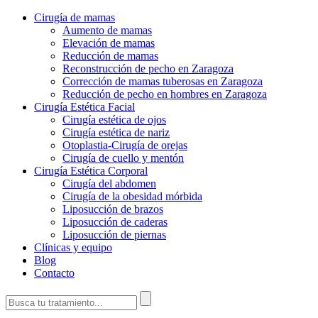
Cirugía de mamas
Aumento de mamas
Elevación de mamas
Reducción de mamas
Reconstrucción de pecho en Zaragoza
Corrección de mamas tuberosas en Zaragoza
Reducción de pecho en hombres en Zaragoza
Cirugía Estética Facial
Cirugía estética de ojos
Cirugía estética de nariz
Otoplastia-Cirugía de orejas
Cirugía de cuello y mentón
Cirugía Estética Corporal
Cirugía del abdomen
Cirugía de la obesidad mórbida
Liposucción de brazos
Liposucción de caderas
Liposucción de piernas
Clínicas y equipo
Blog
Contacto