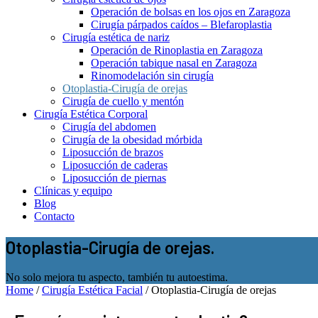
Operación de bolsas en los ojos en Zaragoza
Cirugía párpados caídos – Blefaroplastia
Cirugía estética de nariz
Operación de Rinoplastia en Zaragoza
Operación tabique nasal en Zaragoza
Rinomodelación sin cirugía
Otoplastia-Cirugía de orejas
Cirugía de cuello y mentón
Cirugía Estética Corporal
Cirugía del abdomen
Cirugía de la obesidad mórbida
Liposucción de brazos
Liposucción de caderas
Liposucción de piernas
Clínicas y equipo
Blog
Contacto
Otoplastia-Cirugía de orejas.
No solo mejora tu aspecto, también tu autoestima.
Home
/
Cirugía Estética Facial
/
Otoplastia-Cirugía de orejas